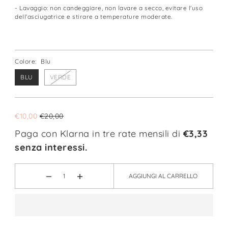
- Lavaggio: non candeggiare, non lavare a secco, evitare l'uso
dell'asciugatrice e stirare a temperature moderate.
Colore:
Blu
BLU
VERDE
€10,00
€20,00
Paga con Klarna in tre rate mensili di
€3,33
senza interessi.
AGGIUNGI AL CARRELLO