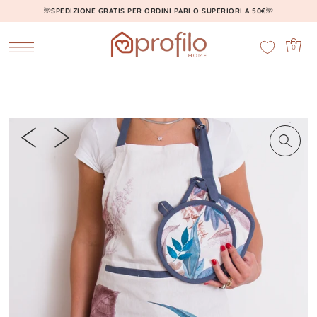
🌺
SPEDIZIONE GRATIS PER ORDINI PARI O SUPERIORI A 50€
🌺
0