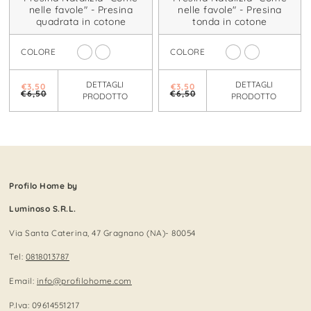
nelle favole" - Presina
nelle favole" - Presina
quadrata in cotone
tonda in cotone
COLORE
COLORE
DETTAGLI
DETTAGLI
€3,50
€3,50
€6,50
€6,50
PRODOTTO
PRODOTTO
Profilo Home by
Luminoso S.R.L.
Via Santa Caterina, 47 Gragnano (NA)- 80054
Tel:
0818013787
Email:
info@profilohome.com
P.Iva: 09614551217