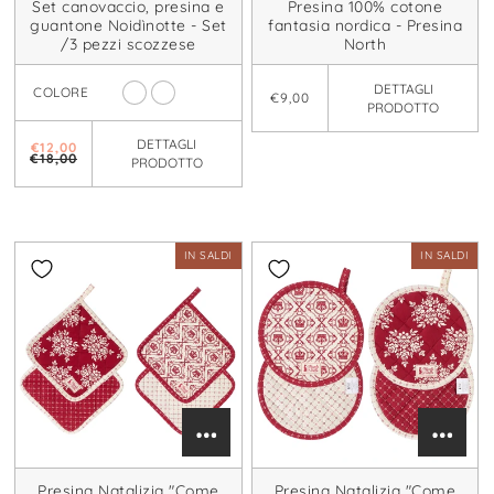
Set canovaccio, presina e
Presina 100% cotone
guantone Noidìnotte - Set
fantasia nordica - Presina
/3 pezzi scozzese
North
DETTAGLI
COLORE
€9,00
PRODOTTO
DETTAGLI
€12,00
€18,00
PRODOTTO
IN SALDI
IN SALDI
Presina Natalizia "Come
Presina Natalizia "Come