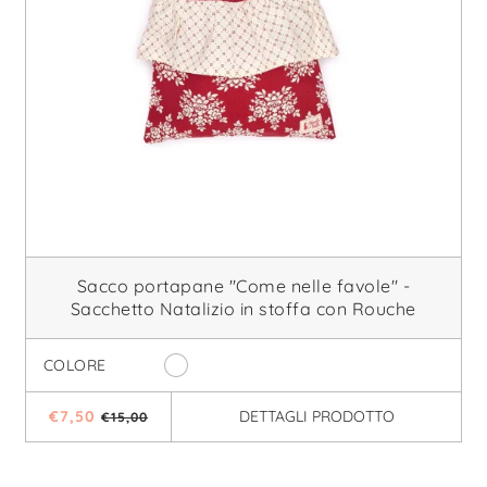
Sacco portapane "Come nelle favole" -
Sacchetto Natalizio in stoffa con Rouche
10% di sconto
COLORE
€7,50
DETTAGLI
PRODOTTO
€15,00
viti alla nostra newsletter per sconti, promo, e lanci di nuove collez
Entra nella family Profilo Lover's ♥