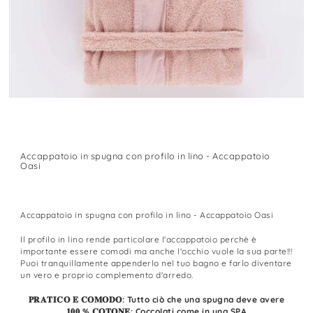
Accappatoio in spugna con profilo in lino - Accappatoio
Oasi
Accappatoio in spugna con profilo in lino - Accappatoio Oasi
Il profilo in lino rende particolare l'accappatoio perchè è
importante essere comodi ma anche l'occhio vuole la sua parte!!!
Puoi tranquillamente appenderlo nel tuo bagno e farlo diventare
un vero e proprio complemento d'arredo.
𝐏𝐑𝐀𝐓𝐈𝐂𝐎 𝐄 𝐂𝐎𝐌𝐎𝐃𝐎: Tutto ciò che una spugna deve avere
𝟏𝟎𝟎 % 𝐂𝐎𝐓𝐎𝐍𝐄: Coccolati come in una SPA