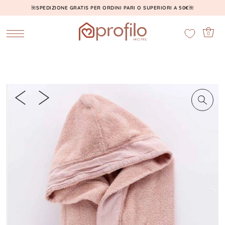
🌺
SPEDIZIONE GRATIS PER ORDINI PARI O SUPERIORI A 50€
🌺
0