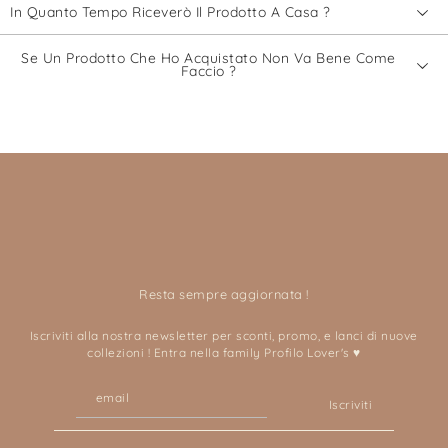
In Quanto Tempo Riceverò Il Prodotto A Casa ?
Se Un Prodotto Che Ho Acquistato Non Va Bene Come
Faccio ?
Resta sempre aggiornata !
Iscriviti alla nostra newsletter per sconti, promo, e lanci di nuove
collezioni ! Entra nella family Profilo Lover's ♥
Iscriviti