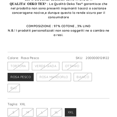
𝐐𝐔𝐀𝐋𝐈𝐓𝐀' 𝐎𝐄𝐊𝐎 𝐓𝐄𝐗® : La Qualità Oeko Tex® garantisce che
nel prodotto non sono presenti inquinanti tossici o sostanze
cancerogene nocive,e dunque questo lo rende sicuro per il
consumatore
COMPOSIZIONE : 97% COTONE , 3% LINO
N.B.! I prodotti personalizzati non sono soggetti ne a cambio ne
a resi.
Colore:
Rosa Pesco
SKU:
2000000128122
TORTORA
VERDE GIADA
OTTANIO
ROSA PESCO
ROSA MANDORLO
BIANCO
BLU
Taglia:
XXL
S
M
L
XL
XXL