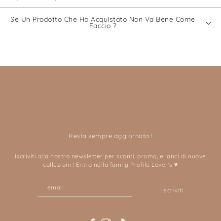
Se Un Prodotto Che Ho Acquistato Non Va Bene Come
Faccio ?
Resta sempre aggiornata !
Iscriviti alla nostra newsletter per sconti, promo, e lanci di nuove
collezioni ! Entra nella family Profilo Lover's ♥
Iscriviti