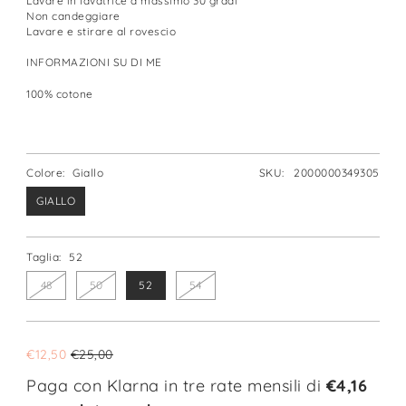
Lavare in lavatrice a massimo 30 gradi
Non candeggiare
Lavare e stirare al rovescio
INFORMAZIONI SU DI ME
100% cotone
Colore:
Giallo
SKU:
2000000349305
GIALLO
Taglia:
52
48
50
52
54
€12,50
€25,00
Paga con Klarna in tre rate mensili di
€4,16