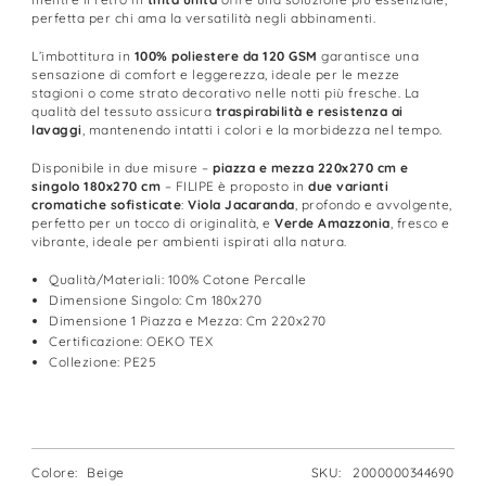
perfetta per chi ama la versatilità negli abbinamenti.
L’imbottitura in
100% poliestere da 120 GSM
garantisce una
sensazione di comfort e leggerezza, ideale per le mezze
stagioni o come strato decorativo nelle notti più fresche. La
qualità del tessuto assicura
traspirabilità e resistenza ai
lavaggi
, mantenendo intatti i colori e la morbidezza nel tempo.
Disponibile in due misure –
piazza e mezza 220x270 cm e
singolo 180x270 cm
– FILIPE è proposto in
due varianti
cromatiche sofisticate
:
Viola Jacaranda
, profondo e avvolgente,
perfetto per un tocco di originalità, e
Verde Amazzonia
, fresco e
vibrante, ideale per ambienti ispirati alla natura.
Qualità/Materiali:
100% Cotone Percalle
Dimensione Singolo:
Cm 180x270
Dimensione 1 Piazza e Mezza:
Cm 220x270
Certificazione:
OEKO TEX
Collezione:
PE25
Colore:
Beige
SKU:
2000000344690