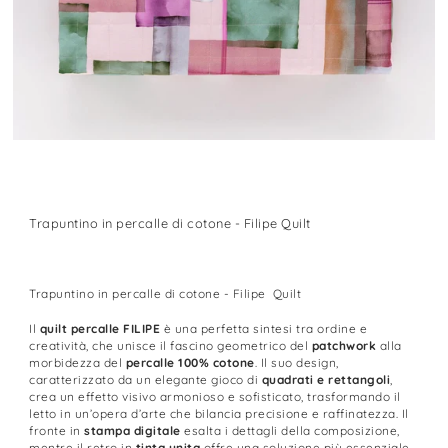
Trapuntino in percalle di cotone - Filipe Quilt
Trapuntino in percalle di cotone - Filipe Quilt
Il
quilt percalle FILIPE
è una perfetta sintesi tra ordine e
creatività, che unisce il fascino geometrico del
patchwork
alla
morbidezza del
percalle 100% cotone
. Il suo design,
caratterizzato da un elegante gioco di
quadrati e rettangoli
,
crea un effetto visivo armonioso e sofisticato, trasformando il
letto in un’opera d’arte che bilancia precisione e raffinatezza. Il
fronte in
stampa digitale
esalta i dettagli della composizione,
mentre il retro in
tinta unita
offre una soluzione più essenziale,