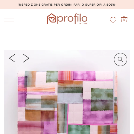
🌺
SPEDIZIONE GRATIS PER ORDINI PARI O SUPERIORI A 50€
🌺
0