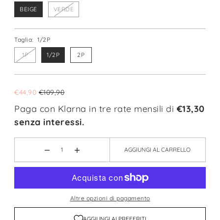
BEIGE
VERDE
Taglia:
1/2P
1P
1/2P
2P
€44,90
€109,90
Paga con Klarna in tre rate mensili di
€13,30
senza interessi.
AGGIUNGI AL CARRELLO
Altre opzioni di pagamento
AGGIUNGI AI PREFERITI