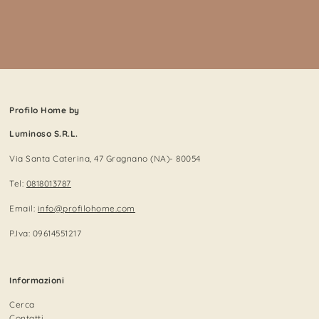
Profilo Home by
Luminoso S.R.L.
Via Santa Caterina, 47 Gragnano (NA)- 80054
Tel:
0818013787
Email:
info@profilohome.com
P.Iva: 09614551217
Informazioni
Cerca
Contatti