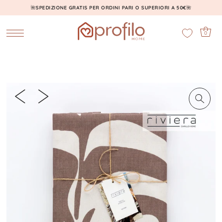
🌺
SPEDIZIONE GRATIS PER ORDINI PARI O SUPERIORI A 50€
🌺
0