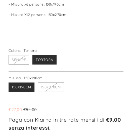
- Misura x6 persone: 150x190cm
- Misura X12 persone: 150x270cm
Colore:
Tortora
SENAPE
TORTORA
Misura:
150x190cm
150X190CM
150X270CM
€27,00
€54,00
Paga con Klarna in tre rate mensili di
€9,00
senza interessi.